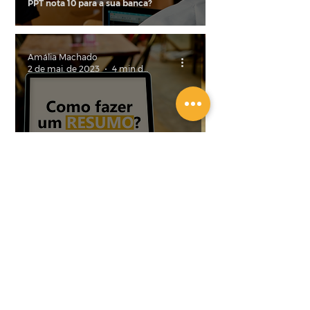
PPT nota 10 para a sua banca?
Amália Machado
2 de mai. de 2023
4 min de leitura
Resumo – O que é e como fazer?
Envie uma mensagem