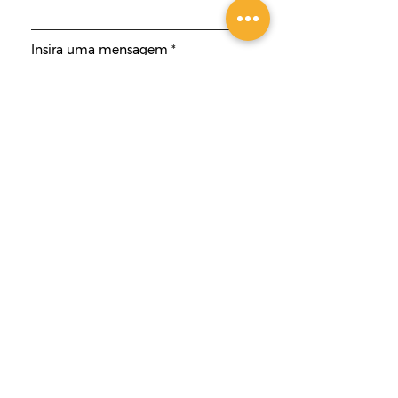
Insira uma mensagem
Enviar
Contato
ACADÊMICA CURSOS
DIGITAIS LTDA.
+55 51 9 9925 9410
(somente WhatsApp)