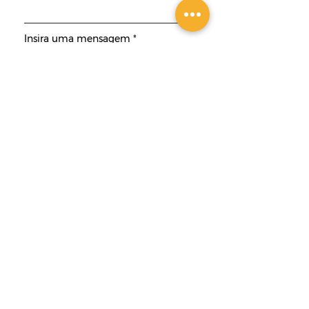
Insira uma mensagem
Enviar
Contato
ACADÊMICA CURSOS
DIGITAIS LTDA.
+55 51 9 9925 9410
(somente WhatsApp)