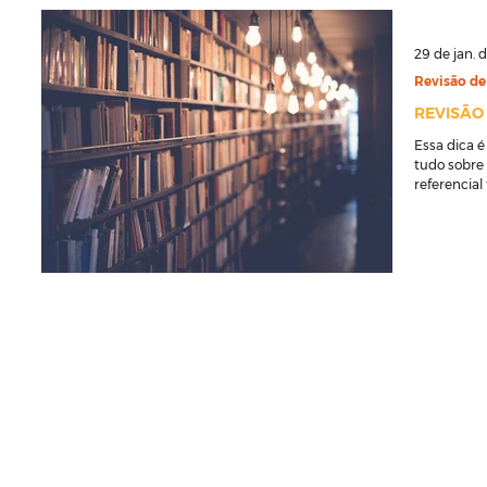
29 de jan. 
Revisão de 
REVISÃO
Essa dica é
tudo sobre 
referencial 