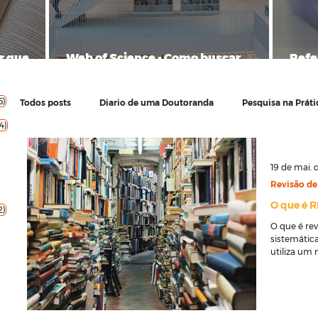
r que
Web of Science - Como buscar
Refe
 sua
artigos?
escr
5 posts
5)
Todos posts
Diario de uma Doutoranda
Pesquisa na Práti
4 posts
4)
posts
posts
Pesquisa quantitativa
Projeto de Pesquisa
Revisão 
2 posts
19 de mai. 
Revisão de 
O que é 
2 posts
2)
Tese
Pesquisa qualitativa
Artigo científico
C
ost
O que é rev
sistemática
utiliza um 
Elementos do trabalho
Materiais grátis