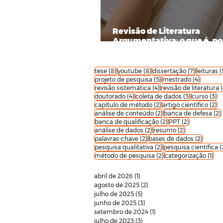
Revisão de Literatura
Argumentativa: o que é, po
importa e como escrever a
8 posts
8 posts
7 posts
tese
(8)
youtube
(8)
dissertação
(7)
leituras
(
5 posts
4 posts
projeto de pesquisa
(5)
mestrado
(4)
4 posts
revisão sistemática
(4)
revisão de literatura
(
4 posts
3 posts
3 
doutorado
(4)
coleta de dados
(3)
curso
(3)
2 posts
2 
capítulo de método
(2)
artigo científico
(2)
2 posts
análise de conteúdo
(2)
banca de defesa
(2)
2 posts
2 posts
banca de qualificação
(2)
PPT
(2)
2 posts
2 posts
análise de dados
(2)
resumo
(2)
2 posts
2 posts
palavras-chave
(2)
bases de dados
(2)
2 posts
pesquisa qualitativa
(2)
pesquisa científica
(
2 posts
1 p
método de pesquisa
(2)
categorização
(1)
abril de 2026
(1)
1 post
agosto de 2025
(2)
2 posts
julho de 2025
(5)
5 posts
junho de 2025
(3)
3 posts
setembro de 2024
(1)
1 post
julho de 2023
(3)
3 posts