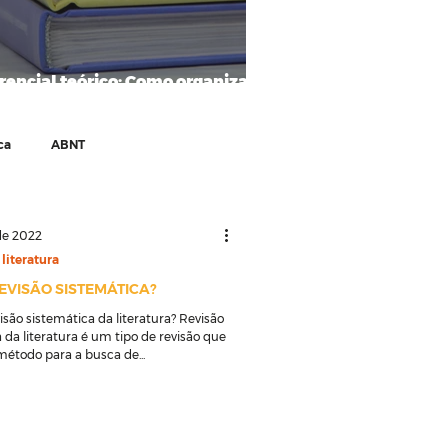
rencial teórico: Como organizar e
ever?
ca
ABNT
de literatura
Dissertação
de 2022
literatura
REVISÃO SISTEMÁTICA?
ursos
Escrita científica
isão sistemática da literatura? Revisão
 da literatura é um tipo de revisão que
método para a busca de...