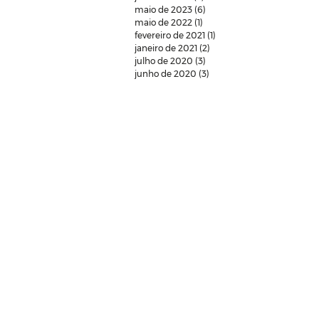
maio de 2023
(6)
6 posts
maio de 2022
(1)
1 post
fevereiro de 2021
(1)
1 post
janeiro de 2021
(2)
2 posts
julho de 2020
(3)
3 posts
junho de 2020
(3)
3 posts