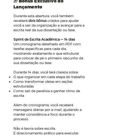
🎁 Bônus Exclusivo do
Lançamento
Durante esta abertura, você também
receberá
dois bônus
criados para ajudar
você a sair da organização e avançar para a
escrita real da sua dissertação ou tese.
Sprint de Escrita Acadêmica — 14 dias
Um cronograma detalhado em PDF com
tarefas específicas para cada dia,
mostrando exatamente o que estruturar
para colocar de pé o primeiro rascunho da
sua dissertação ou tese.
Durante 14 dias, você terá clareza sobre:
O que organizar em cada etapa do trabalho
Como transformar ideias em seções
estruturadas
Como sair da paralisia e ganhar ritmo de
escrita
Além do cronograma, você receberá
mensagens diárias por e-mail, ajudando a
manter consistência e foco durante o
processo.
Não é teoria sobre escrita.
É direcionamento prático para executar.