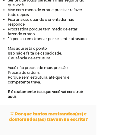
Sente que todos parecem mais seguros do
que você.
Vive com medo de errar e precisar refazer
tudo depois.
Fica ansioso quando o orientador não
responde.
Procrastina porque tem medo de estar
fazendo errado.
Já pensou em trancar por se sentir atrasado.
Mas aqui está o ponto:
Isso não é falta de capacidade.
É ausência de estrutura.
Você não precisa de mais pressão.
Precisa de ordem.
Porque sem estrutura, até quem é
competente trava.
E é exatamente isso que você vai construir
aqui.
💡 Por que tantos mestrandos(as) e
doutorandos(as) travam na escrita?