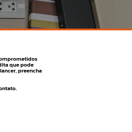
 comprometidos
dita que pode
elancer, preencha
ontato.