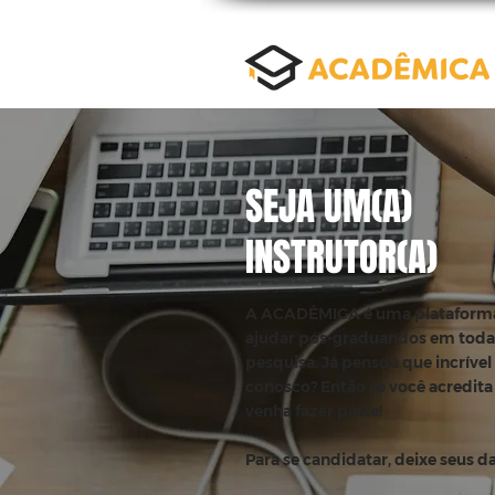
SEJA UM(A)
INSTRUTOR(A)
A ACADÊMICA é uma plataforma 
ajudar pós-graduandos em todas
pesquisa. Já pensou que incrível
conosco? Então se você acredita 
venha fazer parte!
Para se candidatar, deixe seus d