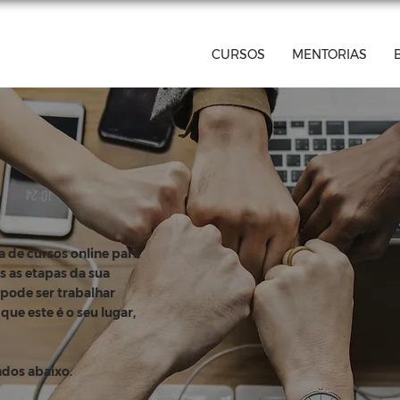
CURSOS
MENTORIAS
de cursos online para
 as etapas da sua
 pode ser trabalhar
que este é o seu lugar,
ados abaixo.