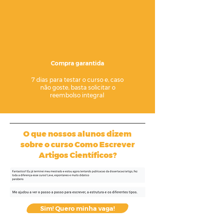
Compra garantida
7 dias para testar o curso e, caso
não goste, basta solicitar o
reembolso integral
O que nossos alunos dizem
sobre o curso Como Escrever
Artigos Científicos?
Sim! Quero minha vaga!