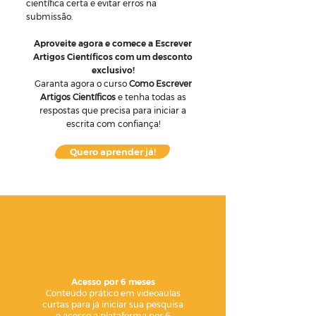
científica certa e evitar erros na
submissão.
Aproveite agora e comece a Escrever
Artigos Científicos com um desconto
exclusivo!
Garanta agora o curso
Como Escrever
Artigos Científicos
e tenha todas as
respostas que precisa para iniciar a
escrita com confiança!
Quero aprender já!
Acesso por 6 meses
Conteúdo prático em videoaulas
curtas para já iniciar sua pesquisa
e acesso a plataforma por 6