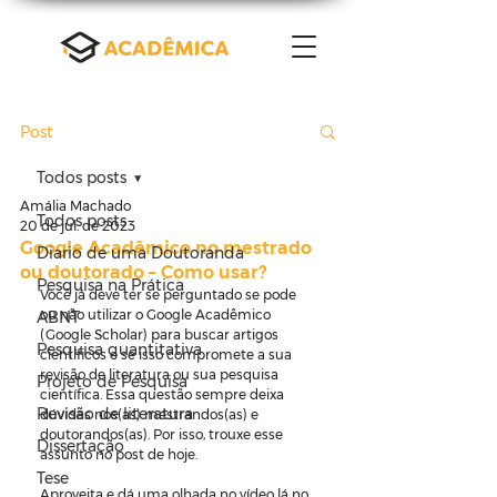
Post
Todos posts
Amália Machado
Todos posts
20 de jul. de 2023
Google Acadêmico no mestrado
Diario de uma Doutoranda
ou doutorado – Como usar?
Pesquisa na Prática
Você já deve ter se perguntado se pode 
ou não utilizar o Google Acadêmico 
ABNT
(Google Scholar) para buscar artigos 
Pesquisa quantitativa
científicos e se isso compromete a sua 
revisão de literatura ou sua pesquisa 
Projeto de Pesquisa
científica. Essa questão sempre deixa 
Revisão de literatura
dúvidas nos(as) mestrandos(as) e 
doutorandos(as). Por isso, trouxe esse 
Dissertação
assunto no post de hoje.
Tese
Aproveita e dá uma olhada no vídeo lá no 