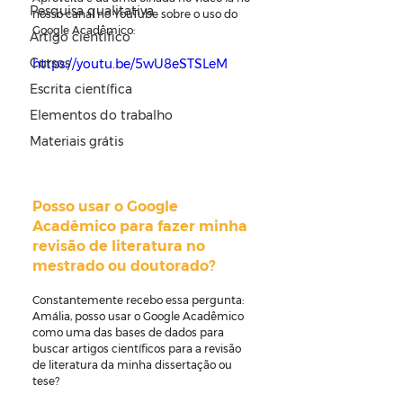
Pesquisa qualitativa
nosso canal no YouTube sobre o uso do 
Google Acadêmico:
Artigo científico
Cursos
https://youtu.be/5wU8eSTSLeM
Escrita científica
Elementos do trabalho
Materiais grátis
Posso usar o Google 
Acadêmico para fazer minha 
revisão de literatura no 
mestrado ou doutorado?
Constantemente recebo essa pergunta: 
Amália, posso usar o Google Acadêmico 
como uma das bases de dados para 
buscar artigos científicos para a revisão 
de literatura da minha dissertação ou 
tese?