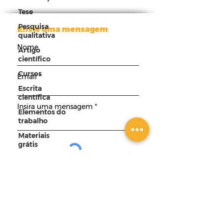
Tese
Pesquisa
Envie uma mensagem
qualitativa
Nome
Artigo
científico
Cursos
Email
Escrita
científica
Insira uma mensagem
Elementos do
trabalho
Materiais
grátis
Enviar