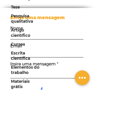
Tese
Pesquisa
Envie uma mensagem
qualitativa
Nome
Artigo
científico
Cursos
Email
Escrita
científica
Insira uma mensagem
Elementos do
trabalho
Materiais
grátis
Enviar