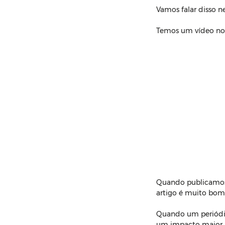
Vamos falar disso ne
Temos um vídeo no Y
Quando publicamos u
artigo é muito bom e
Quando um periódic
um impacto maior p