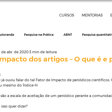
CURSOS
MENTORIAS
outoranda
Pesquisa na Prática
ABNT
Pesquisa quantitati
 de abr. de 2020
3 min de leitura
issertação
Tese
Pesquisa qualitativa
Artigo científico
impacto dos artigos – O que é e 
.
ntos do trabalho
Materiais grátis
á ouviu falar do tal Fator de Impacto de periódicos científicos. O
ou mesmo do Índice-H. 
são a escala de aceitação de um periódico perante a comunidade
isso quer dizer?