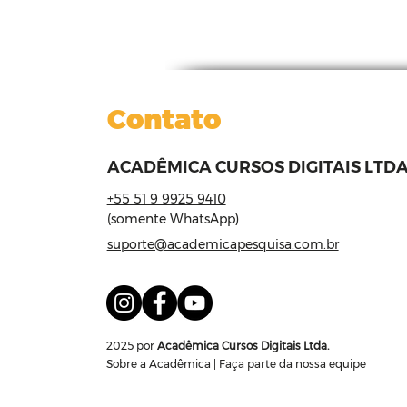
Contato
ACADÊMICA CURSOS DIGITAIS LTDA
+55 51 9 9925 9410
Transformando a
(somente WhatsApp)
dissertação (ou a tese
suporte@academicapesquisa.com.br
em artigo científico: 
onde começar?
2025 por
Acadêmica Cursos Digitais Ltda.
Sobre a Acadêmica
|
Faça parte da nossa equipe