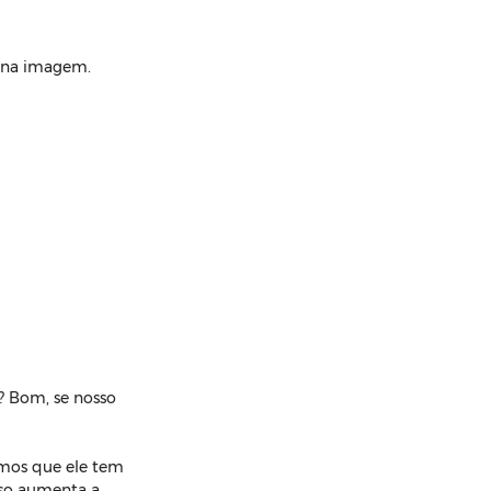
r na imagem.
? Bom, se nosso 
mos que ele tem 
sso aumenta a 