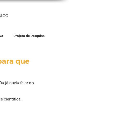
BLOG
va
Projeto de Pesquisa
Cursos
para que
u já ouviu falar do 
 científica.