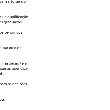
cabam não sendo 
da a qualificação 
ós-graduação.
os periódicos 
à sua área de 
ministração tem 
apenas quer dizer 
nto.
para as decisões 
og.