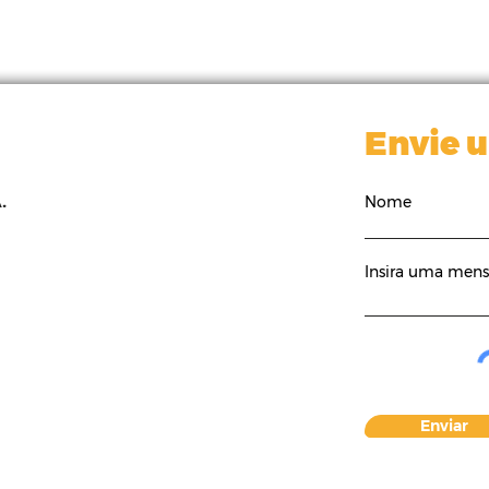
Envie 
.
Nome
Como usar operadores
Insira uma men
)
booleanos para
Por
encontrar artigos
científicos certos na
revisão de literatura
Enviar