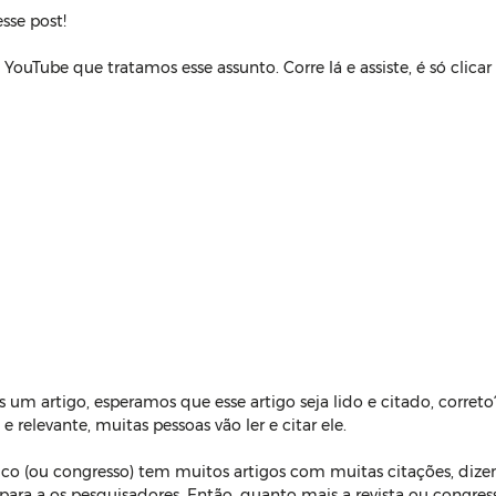
sse post!
ouTube que tratamos esse assunto. Corre lá e assiste, é só clica
m artigo, esperamos que esse artigo seja lido e citado, correto
 relevante, muitas pessoas vão ler e citar ele. 
o (ou congresso) tem muitos artigos com muitas citações, dize
ara a os pesquisadores. Então, quanto mais a revista ou congre