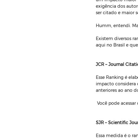
exigência dos autor
ser citado e maior 
Humm, entendi. Ma
Existem diversos ra
aqui no Brasil e que
JCR – Journal Citat
Esse Ranking é elabo
impacto considera o
anteriores ao ano do
 Você pode acessar
SJR – Scientific Jou
Essa medida é o ran