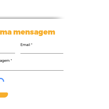
uma mensagem
Email
sagem