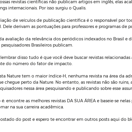
sas revistas científicas não publicam artigos em inglês, elas a
gs internacionais. Por isso surgiu o Qualis. 
iação de veículos de publicação científica é o responsável por to
l. Dele derivam as pontuações para professores e programas de p
 da avaliação da relevância dos periódicos indexados no Brasil e d
 pesquisadores Brasileiros publicam. 
lembrar disso tudo é que você deve buscar revistas relacionadas 
te do número do fator de impacto. 
ista Nature tem o maior índice-H, nenhuma revista na área da ad
e chegue perto da Nature. No entanto, as revistas não são ruins, 
uisadores nessa área pesquisando e publicando sobre esse assu
 é: encontre as melhores revistas DA SUA ÁREA e baseie-se nelas 
omar na sua carreira acadêmica.
gostado do post e espero te encontrar em outros posts aqui do bl