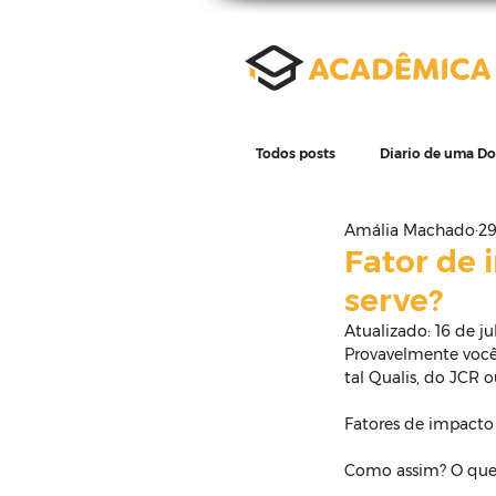
Todos posts
Diario de uma D
Amália Machado
29
Revisão de literatura
D
Fator de 
serve?
Atualizado:
16 de jul
Escrita científica
Eleme
Provavelmente você j
tal Qualis, do JCR 
Fatores de impacto 
Como assim? O que 