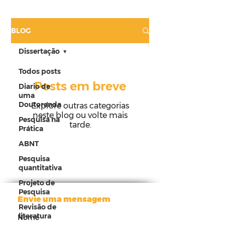
BLOG
Dissertação
Todos posts
Posts em breve
Diario de
uma
Doutoranda
Explore outras categorias
neste blog ou volte mais
Pesquisa na
tarde.
Prática
ABNT
Pesquisa
quantitativa
Projeto de
Pesquisa
Envie uma mensagem
Revisão de
literatura
Nome