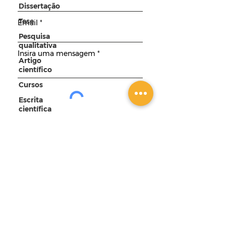
Dissertação
Tese
Email
Pesquisa
qualitativa
Insira uma mensagem
Artigo
científico
Cursos
Escrita
científica
Elementos
Enviar
do trabalho
Materiais
grátis
Contato
ACADÊMICA CURSOS
DIGITAIS LTDA.