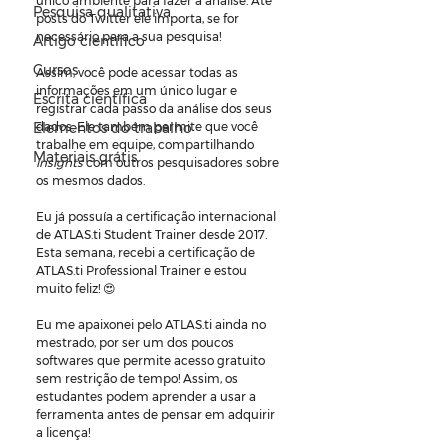
único ambiente para fazer a análise. Até 
Pesquisa qualitativa
posts do Twitter ele importa, se for 
necessário para a sua pesquisa!
Artigo científico
Cursos
Assim, você pode acessar todas as 
informações em um único lugar e 
Escrita científica
registrar cada passo da análise dos seus 
Elementos do trabalho
dados. Ele também permite que você 
trabalhe em equipe, compartilhando 
Materiais grátis
insights 
com outros pesquisadores sobre 
os mesmos dados.
Eu já possuía a certificação internacional 
de ATLAS.ti Student Trainer desde 2017. 
Esta semana, recebi a certificação de 
ATLAS.ti Professional Trainer e estou 
muito feliz! 😍
Eu me apaixonei pelo ATLAS.ti ainda no 
mestrado, por ser um dos poucos 
softwares que permite acesso gratuito 
sem restrição de tempo! Assim, os 
estudantes podem aprender a usar a 
ferramenta antes de pensar em adquirir 
a licença!