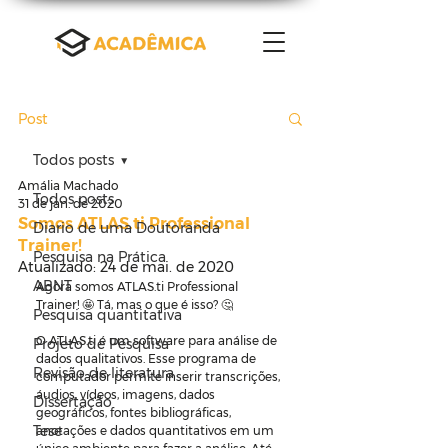
Post
Todos posts
Amália Machado
Todos posts
31 de jan. de 2020
Somos ATLAS.ti Professional
Diario de uma Doutoranda
Trainer!
Pesquisa na Prática
Atualizado:
24 de mai. de 2020
ABNT
Agora somos ATLAS.ti Professional 
Trainer! 🤩 Tá, mas o que é isso? 🤔
Pesquisa quantitativa
O ATLAS.ti é um software para análise de 
Projeto de Pesquisa
dados qualitativos. Esse programa de 
Revisão de literatura
computador permite inserir transcrições, 
áudios, vídeos, imagens, dados 
Dissertação
geográficos, fontes bibliográficas, 
Tese
anotações e dados quantitativos em um 