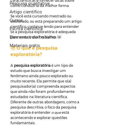
características e fornecer dicas sobre 
Pesquisa qualitativa
como conduzi-la da melhor forma.
Artigo científico
Se você está cursando mestrado ou 
Cursos
doutorado, ou está preparando um artigo 
científico, continue lendo para entender 
Escrita científica
se a pesquisa exploratória é adequada 
Elementos do trabalho
para o seu trabalho. Vamos lá!
Materiais grátis
📚 O que é pesquisa 
exploratória?
A 
pesquisa exploratória
 é um tipo de 
estudo que busca investigar um 
fenômeno ainda pouco explorado ou 
muito recente. Ela permite que o(a) 
pesquisador(a) compreenda aspectos 
que ainda não foram profundamente 
estudados na literatura científica. 
Diferente de outras abordagens, como a 
pesquisa descritiva, o foco da pesquisa 
exploratória é entender 
o que
 está 
acontecendo e explorar questões 
fundamentais.