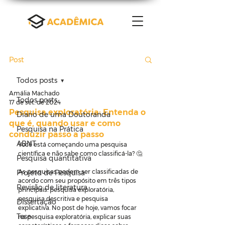
Post
Todos posts
Amália Machado
Todos posts
17 de set. de 2024
Pesquisa exploratória: Entenda o
Diario de uma Doutoranda
que é, quando usar e como
Pesquisa na Prática
conduzir passo a passo
ABNT
Você está começando uma pesquisa 
científica e não sabe como classificá-la? 🤔
Pesquisa quantitativa
As pesquisas podem ser classificadas de 
Projeto de Pesquisa
acordo com seu propósito em três tipos 
Revisão de literatura
principais: pesquisa exploratória, 
pesquisa descritiva e pesquisa 
Dissertação
explicativa. No post de hoje, vamos focar 
Tese
na pesquisa exploratória, explicar suas 