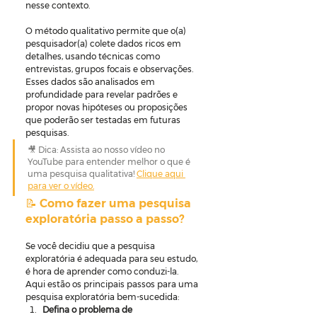
nesse contexto.
O método qualitativo permite que o(a) 
pesquisador(a) colete dados ricos em 
detalhes, usando técnicas como 
entrevistas, grupos focais e observações. 
Esses dados são analisados em 
profundidade para revelar padrões e 
propor novas hipóteses ou proposições 
que poderão ser testadas em futuras 
pesquisas.
🎥 Dica: Assista ao nosso vídeo no 
YouTube para entender melhor o que é 
uma pesquisa qualitativa! 
Clique aqui 
para ver o vídeo.
📝 Como fazer uma pesquisa 
exploratória passo a passo? 
Se você decidiu que a pesquisa 
exploratória é adequada para seu estudo, 
é hora de aprender como conduzi-la. 
Aqui estão os principais passos para uma 
pesquisa exploratória bem-sucedida:
Defina o problema de 