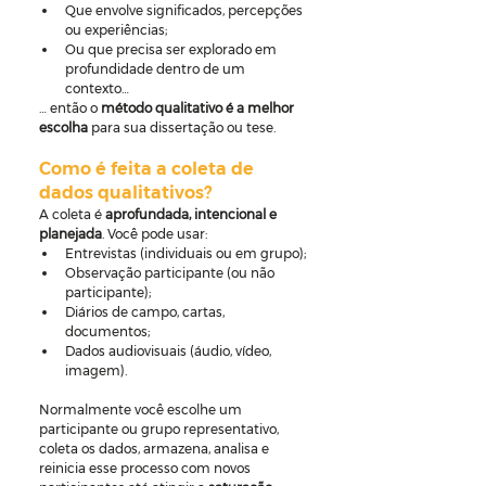
Que envolve significados, percepções 
ou experiências;
Ou que precisa ser explorado em 
profundidade dentro de um 
contexto…
… então o 
método qualitativo é a melhor 
escolha
 para sua dissertação ou tese.
Como é feita a coleta de 
dados qualitativos?
A coleta é 
aprofundada, intencional e 
planejada
. Você pode usar:
Entrevistas (individuais ou em grupo);
Observação participante (ou não 
participante);
Diários de campo, cartas, 
documentos;
Dados audiovisuais (áudio, vídeo, 
imagem).
Normalmente você escolhe um 
participante ou grupo representativo, 
coleta os dados, armazena, analisa e 
reinicia esse processo com novos 