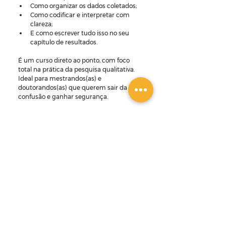
Como organizar os dados coletados;
Como codificar e interpretar com 
clareza;
E como escrever tudo isso no seu 
capítulo de resultados.
É um curso direto ao ponto, com foco 
total na prática da pesquisa qualitativa. 
Ideal para mestrandos(as) e 
doutorandos(as) que querem sair da 
confusão e ganhar segurança.
👉 
Clique aqui para conhecer o curso
Um abraço,
Amália da Acadêmica
Pesquisa qualitativa
Pesquisa na Prática