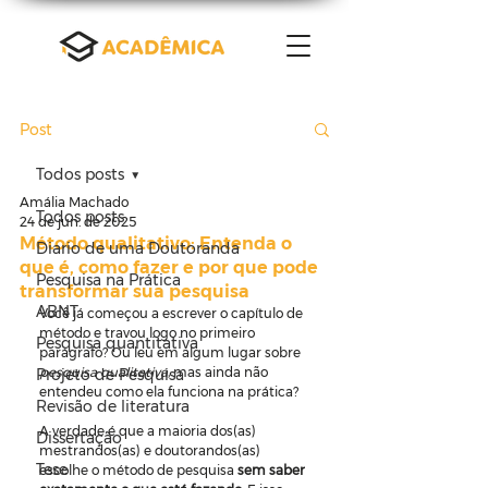
Post
Todos posts
Amália Machado
Todos posts
24 de jun. de 2025
Método qualitativo: Entenda o
Diario de uma Doutoranda
que é, como fazer e por que pode
Pesquisa na Prática
transformar sua pesquisa
ABNT
Você já começou a escrever o capítulo de 
método e travou logo no primeiro 
Pesquisa quantitativa
parágrafo? Ou leu em algum lugar sobre 
pesquisa qualitativa
, mas ainda não 
Projeto de Pesquisa
entendeu como ela funciona na prática?
Revisão de literatura
A verdade é que a maioria dos(as) 
Dissertação
mestrandos(as) e doutorandos(as) 
Tese
escolhe o método de pesquisa 
sem saber 