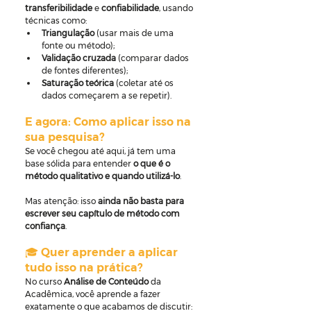
transferibilidade
 e 
confiabilidade
, usando 
técnicas como:
Triangulação
 (usar mais de uma 
fonte ou método);
Validação cruzada
 (comparar dados 
de fontes diferentes);
Saturação teórica
 (coletar até os 
dados começarem a se repetir).
E agora: Como aplicar isso na 
sua pesquisa?
Se você chegou até aqui, já tem uma 
base sólida para entender 
o que é o 
método qualitativo e quando utilizá-lo
.
Mas atenção: isso 
ainda não basta para 
escrever seu capítulo de método com 
confiança
.
🎓 Quer aprender a aplicar 
tudo isso na prática?
No curso 
Análise de Conteúdo 
da 
Acadêmica, você aprende a fazer 
exatamente o que acabamos de discutir: