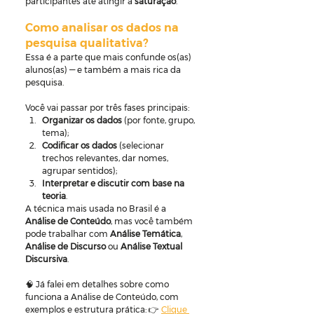
participantes até atingir a 
saturação
.
Como analisar os dados na 
pesquisa qualitativa?
Essa é a parte que mais confunde os(as) 
alunos(as) — e também a mais rica da 
pesquisa.
Você vai passar por três fases principais:
Organizar os dados
 (por fonte, grupo, 
tema);
Codificar os dados
 (selecionar 
trechos relevantes, dar nomes, 
agrupar sentidos);
Interpretar e discutir com base na 
teoria
.
A técnica mais usada no Brasil é a 
Análise de Conteúdo
, mas você também 
pode trabalhar com 
Análise Temática
, 
Análise de Discurso
 ou 
Análise Textual 
Discursiva
.
🧠 Já falei em detalhes sobre como 
funciona a Análise de Conteúdo, com 
exemplos e estrutura prática: 👉 
Clique 