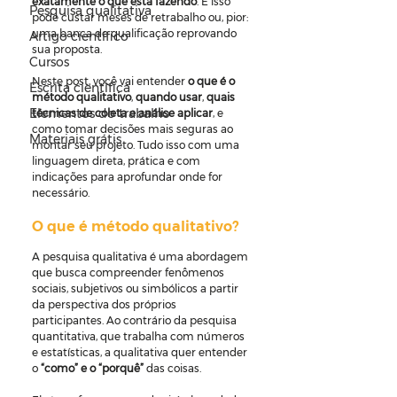
exatamente o que está fazendo
. E isso 
Pesquisa qualitativa
pode custar meses de retrabalho ou, pior: 
uma banca de qualificação reprovando 
Artigo científico
sua proposta.
Cursos
Neste post, você vai entender 
o que é o 
Escrita científica
método qualitativo
, 
quando usar
, 
quais 
Elementos do trabalho
técnicas de coleta e análise aplicar
, e 
como tomar decisões mais seguras ao 
Materiais grátis
montar seu projeto. Tudo isso com uma 
linguagem direta, prática e com 
indicações para aprofundar onde for 
necessário.
O que é método qualitativo?
A pesquisa qualitativa é uma abordagem 
que busca compreender fenômenos 
sociais, subjetivos ou simbólicos a partir 
da perspectiva dos próprios 
participantes. Ao contrário da pesquisa 
quantitativa, que trabalha com números 
e estatísticas, a qualitativa quer entender 
o 
“como” e o “porquê”
 das coisas.