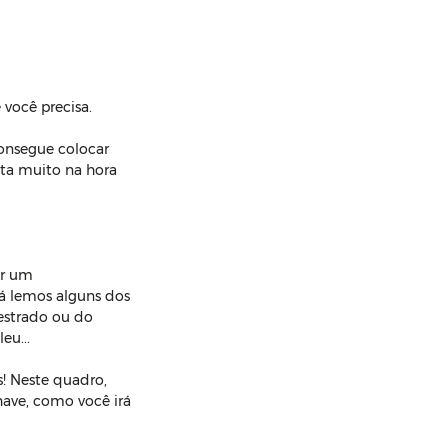
 você precisa.
consegue colocar 
ita muito na hora 
er um 
á lemos alguns dos 
estrado ou do 
eu...
! Neste quadro, 
have, como você irá 