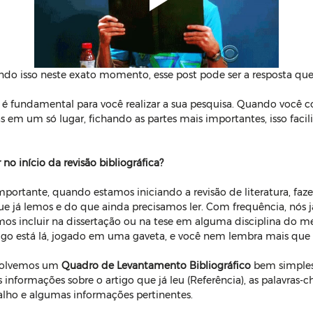
ndo isso neste exato momento, esse post pode ser a resposta que
s é fundamental para você realizar a sua pesquisa. Quando você 
as em um só lugar, fichando as partes mais importantes, isso facil
o início da revisão bibliográfica?
ortante, quando estamos iniciando a revisão de literatura, faz
 já lemos e do que ainda precisamos ler. Com frequência, nós j
mos incluir na dissertação ou na tese em alguma disciplina do m
igo está lá, jogado em uma gaveta, e você nem lembra mais que l
nvolvemos um 
Quadro de Levantamento Bibliográfico
 bem simples
 informações sobre o artigo que já leu (Referência), as palavras-c
balho e algumas informações pertinentes.