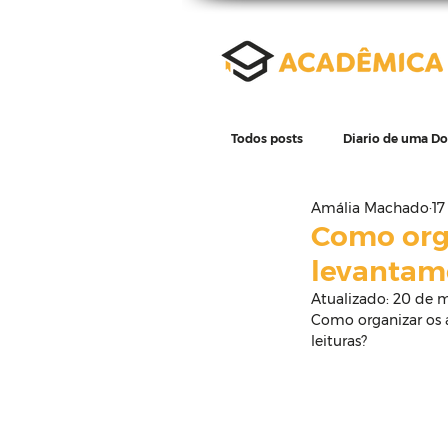
Todos posts
Diario de uma D
Amália Machado
17
Revisão de literatura
D
Como orga
levantame
Atualizado:
20 de m
Escrita científica
Eleme
Como organizar os a
leituras?