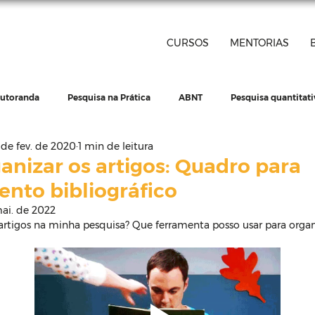
CURSOS
MENTORIAS
outoranda
Pesquisa na Prática
ABNT
Pesquisa quantitati
 de fev. de 2020
1 min de leitura
issertação
Tese
Pesquisa qualitativa
Artigo científico
nizar os artigos: Quadro para
nto bibliográfico
ai. de 2022
ntos do trabalho
Materiais grátis
rtigos na minha pesquisa? Que ferramenta posso usar para organ