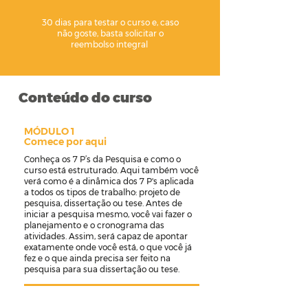
30 dias para testar o curso e, caso
não goste, basta solicitar o
reembolso integral
Conteúdo do curso
MÓDULO 1
Comece por aqui
Conheça os 7 P’s da Pesquisa e como o
curso está estruturado. Aqui também você
verá como é a dinâmica dos 7 P's aplicada
a todos os tipos de trabalho: projeto de
pesquisa, dissertação ou tese. Antes de
iniciar a pesquisa mesmo, você vai fazer o
planejamento e o cronograma das
atividades. Assim, será capaz de apontar
exatamente onde você está, o que você já
fez e o que ainda precisa ser feito na
pesquisa para sua dissertação ou tese.