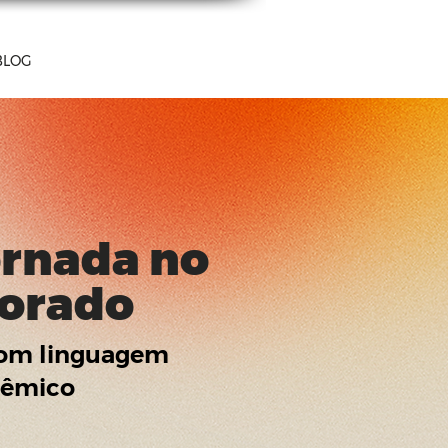
BLOG
ornada no
torado
 com linguagem
adêmico