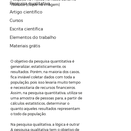
Pesquisa qualitativa
Youtube (clique na imagem)
Artigo científico
Cursos
Escrita científica
Elementos do trabalho
Materiais grátis
O objetivo da pesquisa quantitativa é 
generalizar, estatisticamente, os 
resultados. Porém, na maioria dos casos, 
fica inviável coletar dados com toda a 
população, pois isso levaria muito tempo 
e necessitaria de recursos financeiros. 
Assim, na pesquisa quantitativa, utiliza-se 
uma amostra de pessoas para, a partir de 
cálculos estatísticos, determinar o 
quanto aqueles resultados representam 
o todo da população.
Na pesquisa qualitativa, a lógica é outra! 
A pesquisa qualitativa tem o objetivo de 