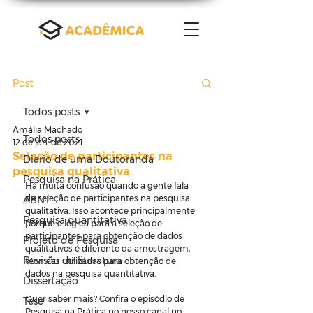
Post
Todos posts
Amália Machado
Todos posts
12 de jan. de 2021
Seleção de participantes na
Diario de uma Doutoranda
pesquisa qualitativa
Pesquisa na Prática
Há muita confusão quando a gente fala 
de seleção de participantes na pesquisa 
ABNT
qualitativa. Isso acontece principalmente 
Pesquisa quantitativa
porque a lógica para a seleção de 
participantes para obtenção de dados 
Projeto de Pesquisa
qualitativos é diferente da amostragem, 
Revisão de literatura
técnicas utilizadas para obtenção de 
dados na pesquisa quantitativa.
Dissertação
Quer saber mais? Confira o episódio de 
Tese
Pesquisa na Prática no nosso canal no 