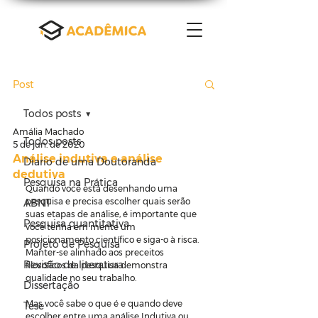
Post
Todos posts
Amália Machado
Todos posts
5 de jun. de 2020
Análise indutiva e análise
Diario de uma Doutoranda
dedutiva
Pesquisa na Prática
Quando você está desenhando uma 
pesquisa e precisa escolher quais serão 
ABNT
suas etapas de análise, é importante que 
Pesquisa quantitativa
você tenha em mente um 
posicionamento científico e siga-o à risca. 
Projeto de Pesquisa
Manter-se alinhado aos preceitos 
Revisão de literatura
filosóficos da pesquisa demonstra 
qualidade no seu trabalho.
Dissertação
Mas você sabe o que é e quando deve 
Tese
escolher entre uma análise Indutiva ou 