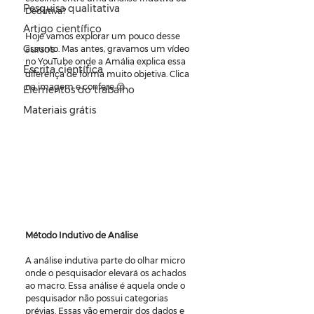
Pesquisa qualitativa
Dedutiva?
Artigo científico
Hoje vamos explorar um pouco desse 
Cursos
assunto. Mas antes, gravamos um vídeo 
no YouTube onde a Amália explica essa 
Escrita científica
diferença de forma muito objetiva. Clica 
na imagem e confere 😊
Elementos do trabalho
Materiais grátis
Método Indutivo de Análise
A análise indutiva parte do olhar micro 
onde o pesquisador elevará os achados 
ao macro. Essa análise é aquela onde o 
pesquisador não possui categorias 
prévias. Essas vão emergir dos dados e 