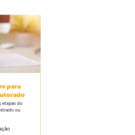
vo para
outorado
s etapas do
estrado ou
ação