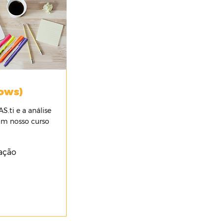
ows)
.ti e a análise
om nosso curso
ação