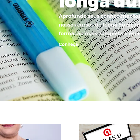
longa du
Aprofunde seus conhecimentos
nossos cursos de longa duraçã
formação mais completa e espe
Conheça