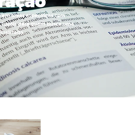
ração
 em áreas específicas com
o, ideais para quem busca uma
cializada.