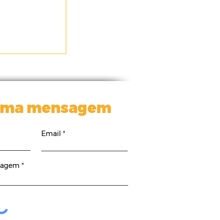
uma mensagem
Email
sagem