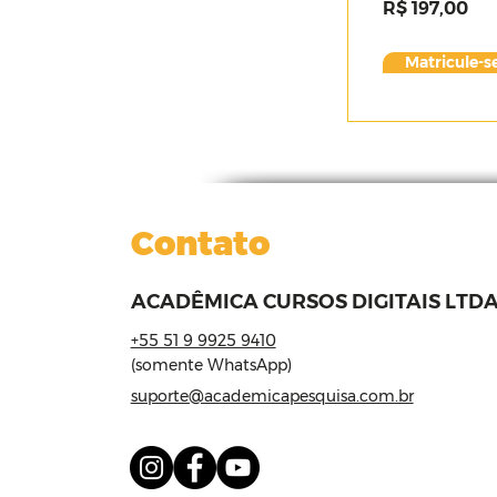
R$ 197,00
Matricule-se
Contato
ACADÊMICA CURSOS DIGITAIS LTDA
+55 51 9 9925 9410
(somente WhatsApp)
suporte@academicapesquisa.com.br