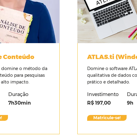
e Conteúdo
ATLAS.ti (Wind
 domine o método da
Domine o software ATLAS
teúdo para pesquisas
qualitativa de dados c
 alto impacto.
prático e detalhado.
Duração
Investimento
Dur
7h30min
R$ 197,00
9h
!
Matricule-se!