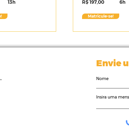
13h
R$ 197,00
6h
!
Matricule-se!
Envie 
.
Nome
Insira uma men