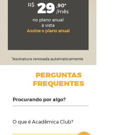
29
R$
,90*
/mês
no plano anual
à vista
Assine o plano anual
*Assinatura renovada automaticamente
PERGUNTAS
FREQUENTES
O que é Acadêmica Club?