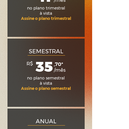
/mês
no plano trimestral
à vista
Assine o plano trimestral
SEMESTRAL
35
R$
,70*
/mês
no plano semestral
à vista
Assine o plano semestral
ANUAL