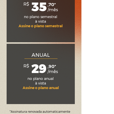
35
R$
,70*
/mês
no plano semestral
à vista
Assine o plano semestral
ANUAL
29
R$
,90*
/mês
no plano anual
à vista
Assine o plano anual
*Assinatura renovada automaticamente