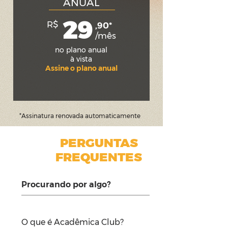
ANUAL
29
R$
,90*
/mês
no plano anual
à vista
Assine o plano anual
*Assinatura renovada automaticamente
PERGUNTAS
FREQUENTES
O que é Acadêmica Club?