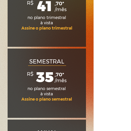
41
R$
,70*
/mês
no plano trimestral
à vista
Assine o plano trimestral
SEMESTRAL
35
R$
,70*
/mês
no plano semestral
à vista
Assine o plano semestral