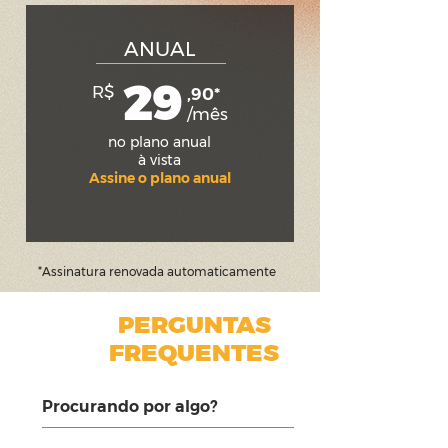
ANUAL
29
R$
,90*
/mês
no plano anual
à vista
Assine o plano anual
*Assinatura renovada automaticamente
PERGUNTAS
FREQUENTES