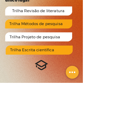
único lugar
Trilha Revisão de literatura
Trilha Métodos de pesquisa
Trilha Projeto de pesquisa
Trilha Escrita científica
Quais são as vantagens
de assinar o Acadêmica Club?
Certificado em todos
os cursos