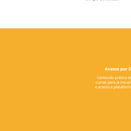
Acesso por 
Conteúdo prático e
curtas para já inicia
e acesso a platafor