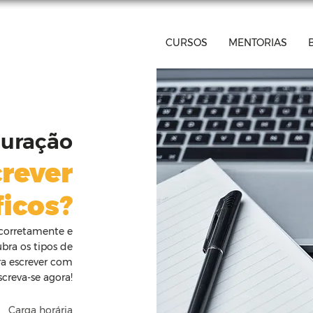
CURSOS
MENTORIAS
duração
rever
ficos?
o corretamente e
bra os tipos de
ra escrever com
nscreva-se agora!
Carga horária