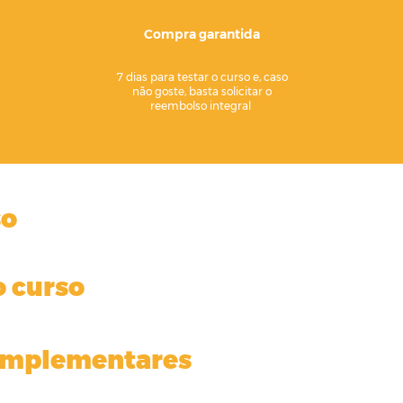
Compra garantida
7 dias para testar o curso e, caso
não goste, basta solicitar o
reembolso integral
so
 curso
complementares