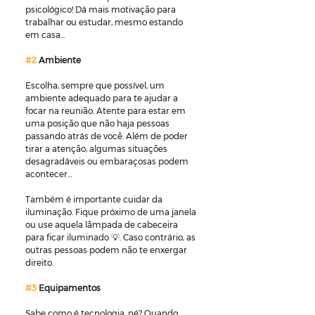
psicológico! Dá mais motivação para 
trabalhar ou estudar, mesmo estando 
em casa...
#2
 Ambiente
Escolha, sempre que possível, um 
ambiente adequado para te ajudar a 
focar na reunião. Atente para estar em 
uma posição que não haja pessoas 
passando atrás de você. Além de poder 
tirar a atenção, algumas situações 
desagradáveis ou embaraçosas podem 
acontecer...
Também é importante cuidar da 
iluminação. Fique próximo de uma janela 
ou use aquela lâmpada de cabeceira 
para ficar iluminado 💡. Caso contrário, as 
outras pessoas podem não te enxergar 
direito.
#3
 Equipamentos
Sabe como é tecnologia, né? Quando 