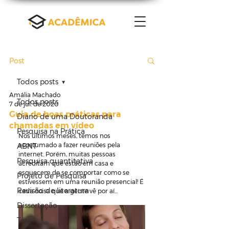
Post
Todos posts
Amália Machado
Todos posts
7 de jul. de 2020
Guia de boas práticas para
Diario de uma Doutoranda
chamadas em vídeo
Pesquisa na Prática
Nos últimos meses, temos nos 
acostumado a fazer reuniões pela 
ABNT
internet. Porém, muitas pessoas 
Pesquisa quantitativa
acreditam que estão em casa e 
esquecem de se comportar como se 
Projeto de Pesquisa
estivessem em uma reunião presencial! É 
Revisão de literatura
cada coisa que a gente vê por aí...
Dissertação
Tese