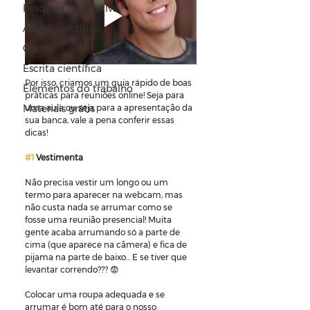
Pesquisa qualitativa
Artigo científico
Cursos
Escrita científica
Por isso, criamos um guia rápido de boas 
Elementos do trabalho
práticas para reuniões online! Seja para 
uma aula ou seja para a apresentação da 
Materiais grátis
sua banca, vale a pena conferir essas 
dicas!
#1
 Vestimenta
Não precisa vestir um longo ou um 
termo para aparecer na webcam, mas 
não custa nada se arrumar como se 
fosse uma reunião presencial! Muita 
gente acaba arrumando só a parte de 
cima (que aparece na câmera) e fica de 
pijama na parte de baixo... E se tiver que 
levantar correndo??? 😨
Colocar uma roupa adequada e se 
arrumar é bom até para o nosso 